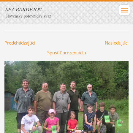
SPZ BARDEJOV
Slovenský poľovnícky zväz
Predchádzajúci
Nasledujúci
Spustiť prezentáciu