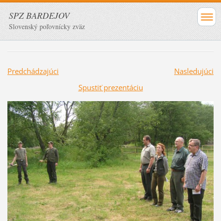
SPZ BARDEJOV
Slovenský poľovnícky zväz
Predchádzajúci
Nasledujúci
Spustiť prezentáciu