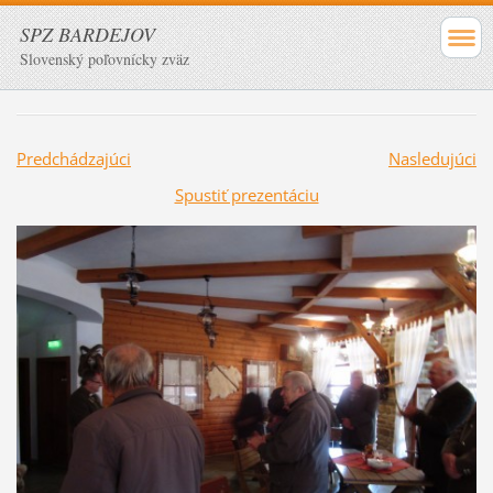
SPZ BARDEJOV
Slovenský poľovnícky zväz
Predchádzajúci
Nasledujúci
Spustiť prezentáciu