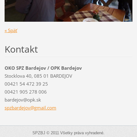
« Späť
Kontakt
OKO SPZ Bardejov / OPK Bardejov
Stocklova 40, 085 01 BARDEJOV
00421 54 472 39 25
00421 905 278 006
bardejov@opk.sk
spzbardejov@gmail.com
SPZBJ © 2011 Všetky práva vyhradené.