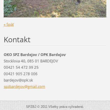
« Späť
Kontakt
OKO SPZ Bardejov / OPK Bardejov
Stocklova 40, 085 01 BARDEJOV
00421 54 472 39 25
00421 905 278 006
bardejov@opk.sk
spzbardejov@gmail.com
SPZBJ © 2011 Všetky práva vyhradené.