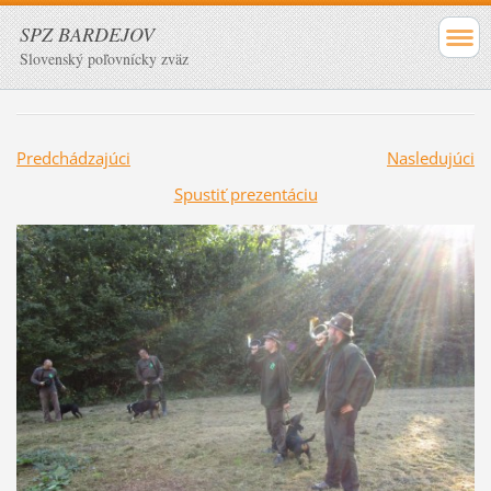
SPZ BARDEJOV
Slovenský poľovnícky zväz
Predchádzajúci
Nasledujúci
Spustiť prezentáciu