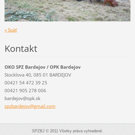
« Späť
Kontakt
OKO SPZ Bardejov / OPK Bardejov
Stocklova 40, 085 01 BARDEJOV
00421 54 472 39 25
00421 905 278 006
bardejov@opk.sk
spzbardejov@gmail.com
SPZBJ © 2011 Všetky práva vyhradené.