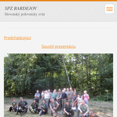
SPZ BARDEJOV
Slovenský poľovnícky zväz
Predchádzajúci
Spustiť prezentáciu