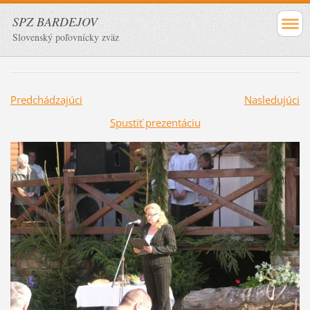
SPZ BARDEJOV
Slovenský poľovnícky zväz
Predchádzajúci
Nasledujúci
Spustiť prezentáciu