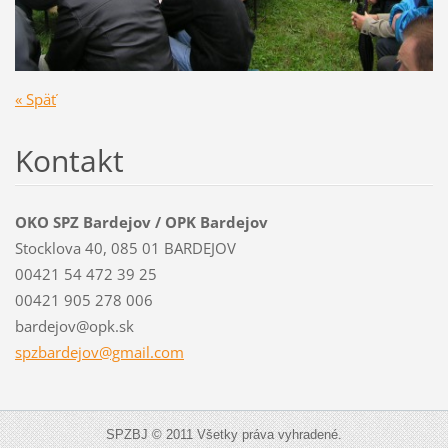
« Späť
Kontakt
OKO SPZ Bardejov / OPK Bardejov
Stocklova 40, 085 01 BARDEJOV
00421 54 472 39 25
00421 905 278 006
bardejov@opk.sk
spzbardejov@gmail.com
SPZBJ © 2011 Všetky práva vyhradené.