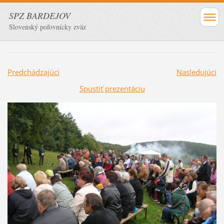
SPZ BARDEJOV
Slovenský poľovnícky zväz
Predchádzajúci
Nasledujúci
Spustiť prezentáciu