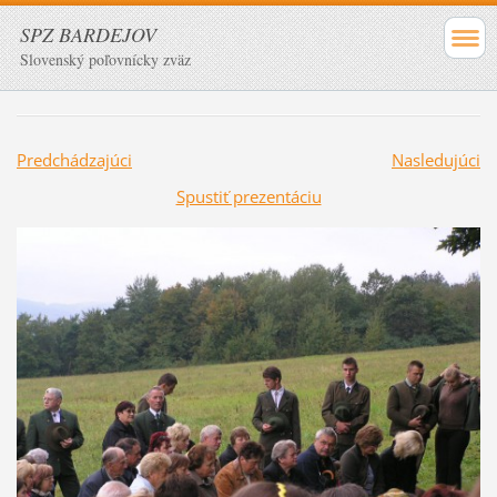
SPZ BARDEJOV
Slovenský poľovnícky zväz
Predchádzajúci
Nasledujúci
Spustiť prezentáciu