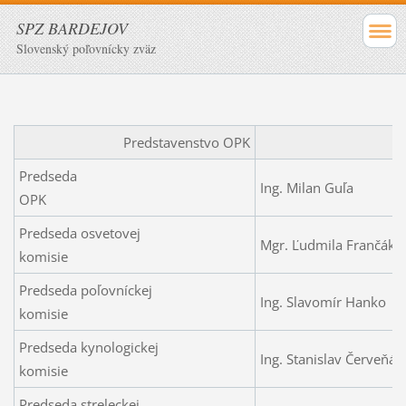
SPZ BARDEJOV
Slovenský poľovnícky zväz
Predstavenstvo OPK
Predseda
Ing. Milan Guľa
OPK
Predseda osvetovej
Mgr. Ľudmila Fra
komisie
Predseda poľovníckej
Ing. Slavomír Hanko
komisie
Predseda kynologickej
Ing. Stanislav Čer
komisie
Predseda streleckej