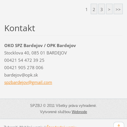
1
2
3
>
>>
Kontakt
OKO SPZ Bardejov / OPK Bardejov
Stocklova 40, 085 01 BARDEJOV
00421 54 472 39 25
00421 905 278 006
bardejov@opk.sk
spzbardejov@gmail.com
SPZBJ © 2011 Všetky práva vyhradené.
Vytvorené službou
Webnode