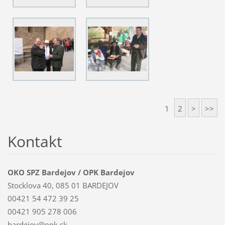
1
2
>
>>
Kontakt
OKO SPZ Bardejov / OPK Bardejov
Stocklova 40, 085 01 BARDEJOV
00421 54 472 39 25
00421 905 278 006
bardejov@opk.sk