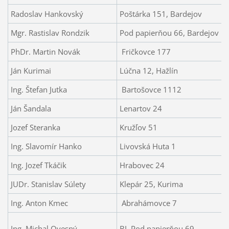
Radoslav Hankovský
Poštárka 151, Bardejov
Mgr. Rastislav Rondzik
Pod papierňou 66, Bardejov
PhDr. Martin Novák
Fričkovce 177
Ján Kurimai
Lúčna 12, Hažlín
Ing. Štefan Jutka
Bartošovce 1112
Ján Šandala
Lenartov 24
Jozef Steranka
Kružľov 51
Ing. Slavomír Hanko
Livovská Huta 1
Ing. Jozef Tkáčik
Hrabovec 24
JUDr. Stanislav Súlety
Klepár 25, Kurima
Ing. Anton Kmec
Abrahámovce 7
Ing. Michal Ovesný
BJ, Pod papierňou 69