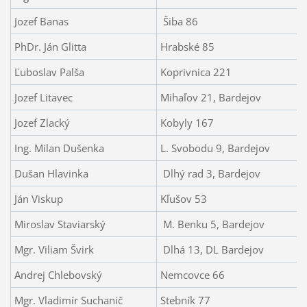
Jozef Banas
Šiba 86
PhDr. Ján Glitta
Hrabské 85
Ľuboslav Palša
Koprivnica 221
Jozef Litavec
Mihaľov 21, Bardejov
Jozef Zlacký
Kobyly 167
Ing. Milan Dušenka
L. Svobodu 9, Bardejov
Dušan Hlavinka
Dlhý rad 3, Bardejov
Ján Viskup
Kľušov 53
Miroslav Staviarský
M. Benku 5, Bardejov
Mgr. Viliam Švirk
Dlhá 13, DL Bardejov
Andrej Chlebovský
Nemcovce 66
Mgr. Vladimír Suchanič
Stebník 77