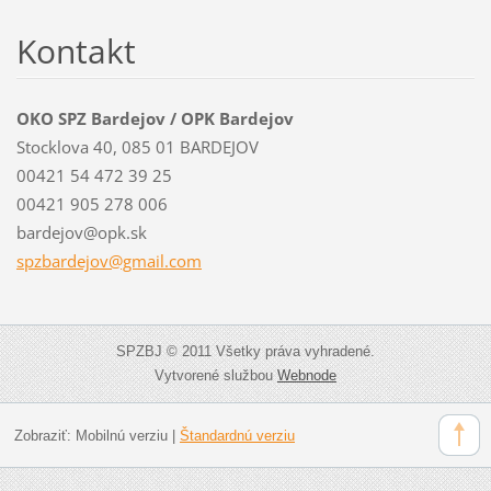
Kontakt
OKO SPZ Bardejov / OPK Bardejov
Stocklova 40, 085 01 BARDEJOV
00421 54 472 39 25
00421 905 278 006
bardejov@opk.sk
spzbardejov@gmail.com
SPZBJ © 2011 Všetky práva vyhradené.
Vytvorené službou
Webnode
Zobraziť:
Mobilnú verziu
|
Štandardnú verziu