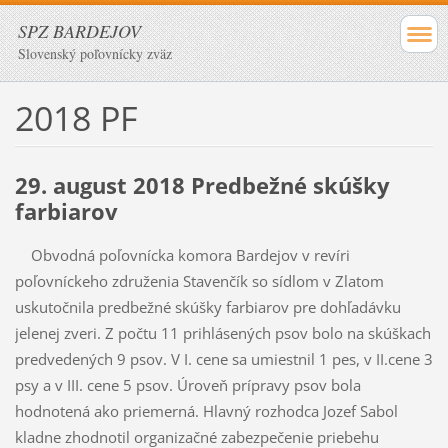
SPZ BARDEJOV
Slovenský poľovnícky zväz
2018 PF
29. august 2018 Predbežné skúšky
farbiarov
Obvodná poľovnícka komora Bardejov v revíri
poľovníckeho združenia Stavenčík so sídlom v Zlatom
uskutočnila predbežné skúšky farbiarov pre dohľadávku
jelenej zveri. Z počtu 11 prihlásených psov bolo na skúškach
predvedených 9 psov. V I. cene sa umiestnil 1 pes, v II.cene 3
psy a v III. cene 5 psov. Úroveň prípravy psov bola
hodnotená ako priemerná. Hlavný rozhodca Jozef Sabol
kladne zhodnotil organizačné zabezpečenie priebehu